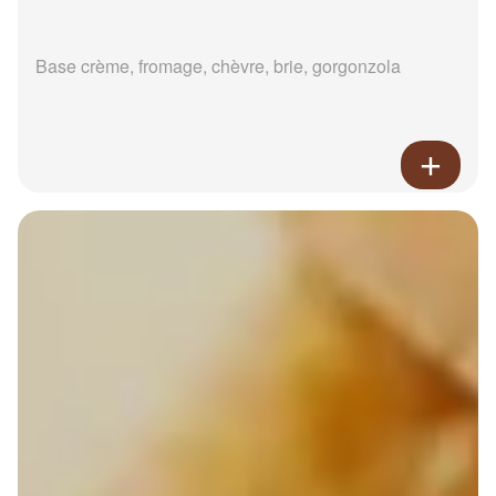
Base crème, fromage, chèvre, brie, gorgonzola