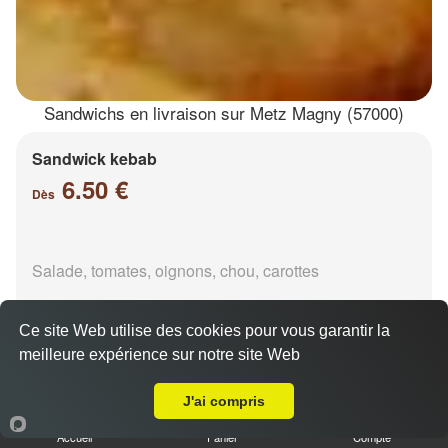
Sandwichs en livraison sur Metz Magny (57000)
Sandwick kebab
6.50 €
Dès
Salade, tomates, oignons, chou, carottes
Ce site Web utilise des cookies pour vous garantir la
meilleure expérience sur notre site Web
Livraison sur Metz Magny
J'ai compris
Durüm kebab
6.50 €
Accueil
Panier
Compte
Dès