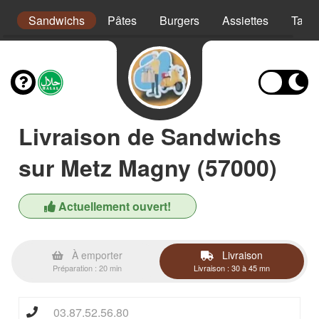
s
Sandwichs
Pâtes
Burgers
Assiettes
Taco
Livraison de Sandwichs
sur Metz Magny (57000)
Actuellement ouvert!
À emporter
Livraison
Préparation : 20 min
Livraison : 30 à 45 mn
03.87.52.56.80