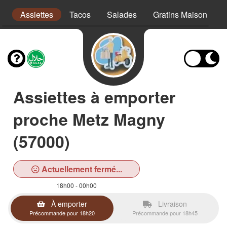
s
Assiettes
Tacos
Salades
Gratins Maison
Assiettes à emporter
proche Metz Magny
(57000)
Actuellement fermé...
18h00 - 00h00
À emporter
Livraison
Précommande pour 18h20
Précommande pour 18h45