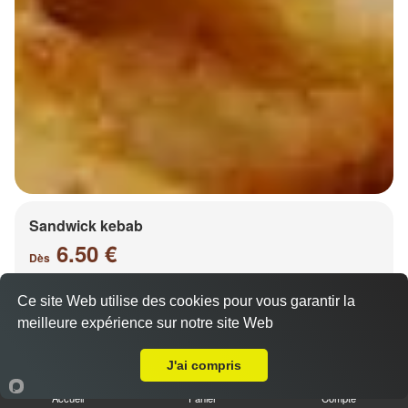
Sandwick kebab
6.50 €
Dès
Ce site Web utilise des cookies pour vous garantir la
meilleure expérience sur notre site Web
Salade, tomates, oignons, chou, carottes
A Emporter sur Metz Magny
J'ai compris
Accueil
Panier
Compte