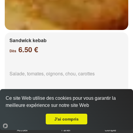
Sandwick kebab
6.50 €
Dès
Salade, tomates, oignons, chou, carottes
Ce site Web utilise des cookies pour vous garantir la
meilleure expérience sur notre site Web
Livraison sur Metz Magny
Durüm kebab
J'ai compris
6.50 €
Dès
Accueil
Panier
Compte