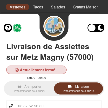
s
Assiettes
Tacos
Salades
Gratins Maison
Livraison de Assiettes
sur Metz Magny (57000)
Actuellement fermé...
18h00 - 00h00
À emporter
Livraison
Précommande pour 18h20
Précommande pour 18h45
03.87.52.56.80