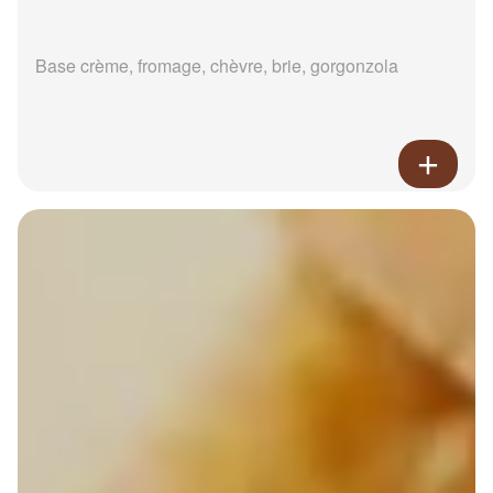
Base crème, fromage, chèvre, brie, gorgonzola