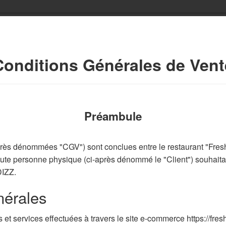
Conditions Générales de Vent
Préambule
après dénommées "CGV") sont conclues entre le restaurant "Fre
ute personne physique (ci-après dénommé le "Client") souhaitan
DIZZ.
nérales
t services effectuées à travers le site e-commerce https://fresh-