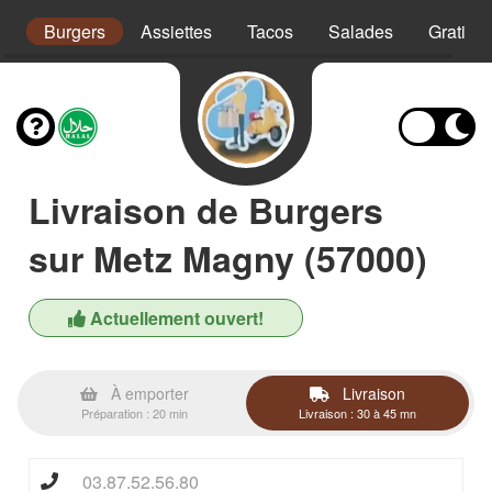
s
Burgers
Assiettes
Tacos
Salades
Gratins
Livraison de Burgers
sur Metz Magny (57000)
Actuellement ouvert!
À emporter
Livraison
Préparation : 20 min
Livraison : 30 à 45 mn
03.87.52.56.80