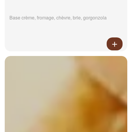
Base crème, fromage, chèvre, brie, gorgonzola