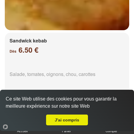
Sandwick kebab
6.50 €
Dès
Salade, tomates, oignons, chou, carottes
Ce site Web utilise des cookies pour vous garantir la
meilleure expérience sur notre site Web
Livraison sur Metz Magny
Durüm kebab
J'ai compris
6.50 €
Dès
Accueil
Panier
Compte