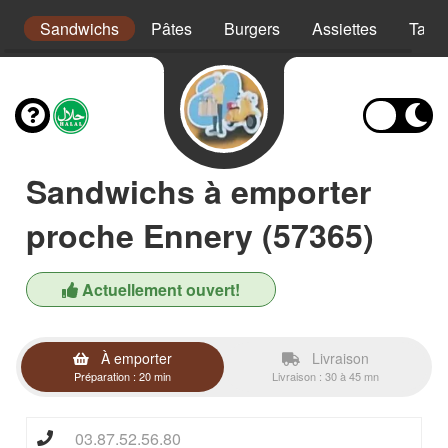
s
Sandwichs
Pâtes
Burgers
Assiettes
Taco
Sandwichs à emporter
proche Ennery (57365)
Actuellement ouvert!
À emporter
Livraison
Préparation : 20 min
Livraison : 30 à 45 mn
03.87.52.56.80