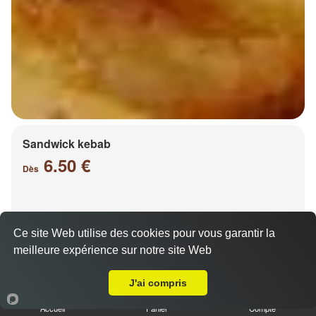
Sandwick kebab
6.50 €
Dès
Salade, tomates, oignons, chou, carottes
Ce site Web utilise des cookies pour vous garantir la
meilleure expérience sur notre site Web
A Emporter sur Ennery
J'ai compris
Accueil
Panier
Compte