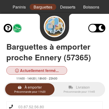
Mex
Paninis
Barguettes
Desserts
Boissons
Barguettes à emporter
proche Ennery (57365)
Actuellement fermé...
11h00 - 14h30 | 18h00 - 23h00
À emporter
Livraison
Précommande pour 11h20
Précommande pour 11h45
03.87.52.56.80