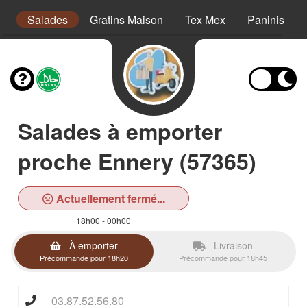
s
Salades
Gratins Maison
Tex Mex
Paninis
Salades à emporter
proche Ennery (57365)
Actuellement fermé...
18h00 - 00h00
À emporter
Livraison
Précommande pour 18h20
Précommande pour 18h45
03.87.52.56.80