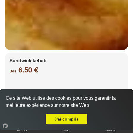
Sandwick kebab
6.50 €
Dès
Salade, tomates, oignons, chou, carottes
Ce site Web utilise des cookies pour vous garantir la
meilleure expérience sur notre site Web
A Emporter sur Ennery
J'ai compris
Accueil
Panier
Compte