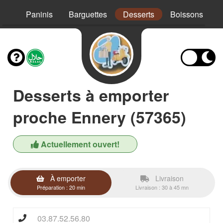
Mex
Paninis
Barguettes
Desserts
Boissons
Desserts à emporter
proche Ennery (57365)
Actuellement ouvert!
À emporter
Livraison
Préparation : 20 min
Livraison : 30 à 45 mn
03.87.52.56.80