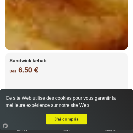
Sandwick kebab
6.50 €
Dès
Salade, tomates, oignons, chou, carottes
Ce site Web utilise des cookies pour vous garantir la
meilleure expérience sur notre site Web
A Emporter sur Ennery
J'ai compris
Accueil
Panier
Compte