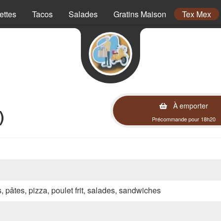
ettes
Tacos
Salades
Gratins Maison
Tex Mex
À emporter
)
Précommande pour 18h20
s, pâtes, pizza, poulet frit, salades, sandwiches