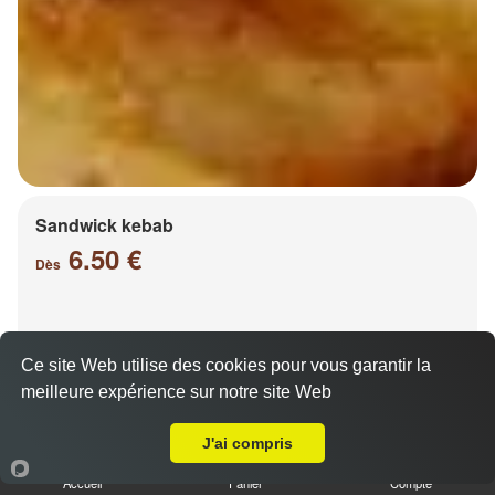
Sandwick kebab
6.50 €
Dès
Salade, tomates, oignons, chou, carottes
Ce site Web utilise des cookies pour vous garantir la
meilleure expérience sur notre site Web
A Emporter sur Chesny
J'ai compris
Accueil
Panier
Compte