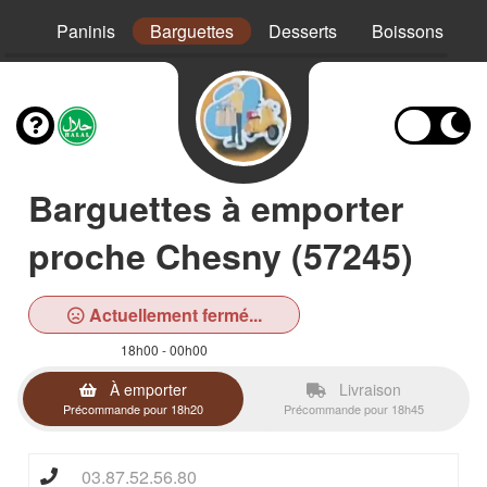
Mex
Paninis
Barguettes
Desserts
Boissons
Barguettes à emporter
proche Chesny (57245)
Actuellement fermé...
18h00 - 00h00
À emporter
Livraison
Précommande pour 18h20
Précommande pour 18h45
03.87.52.56.80