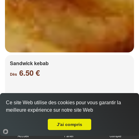
Sandwick kebab
6.50 €
Dès
Salade, tomates, oignons, chou, carottes
Ce site Web utilise des cookies pour vous garantir la
meilleure expérience sur notre site Web
A Emporter sur Chesny
J'ai compris
Accueil
Panier
Compte