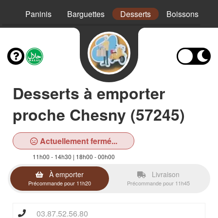
Mex
Paninis
Barguettes
Desserts
Boissons
Desserts à emporter
proche Chesny (57245)
Actuellement fermé...
11h00 - 14h30 | 18h00 - 00h00
À emporter
Livraison
Précommande pour 11h20
Précommande pour 11h45
03.87.52.56.80