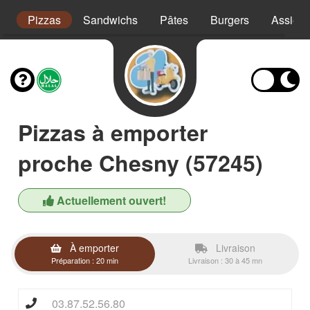
s
Pizzas
Sandwichs
Pâtes
Burgers
Assiett
Pizzas à emporter
proche Chesny (57245)
Actuellement ouvert!
À emporter
Livraison
Préparation : 20 min
Livraison : 30 à 45 mn
03.87.52.56.80