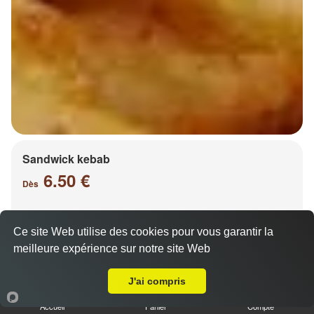
Sandwick kebab
6.50 €
Dès
Ce site Web utilise des cookies pour vous garantir la
Salade, tomates, oignons, chou, carottes
meilleure expérience sur notre site Web
A Emporter sur Chesny
J'ai compris
Accueil
Panier
Compte