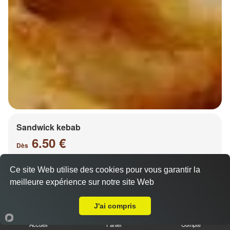
Sandwick kebab
6.50 €
Dès
Ce site Web utilise des cookies pour vous garantir la
meilleure expérience sur notre site Web
Salade, tomates, oignons, chou, carottes
A Emporter sur Châtel Saint Germain
J'ai compris
Accueil
Panier
Compte