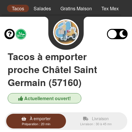
es
Tacos
Salades
Gratins Maison
Tex Mex
P
Tacos à emporter
proche Châtel Saint
Germain (57160)
Actuellement ouvert!
À emporter
Livraison
Préparation : 20 min
Livraison : 30 à 45 mn