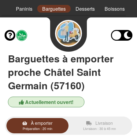
Mex
Paninis
Barguettes
Desserts
Boissons
Barguettes à emporter
proche Châtel Saint
Germain (57160)
Actuellement ouvert!
À emporter
Livraison
Préparation : 20 min
Livraison : 30 à 45 mn