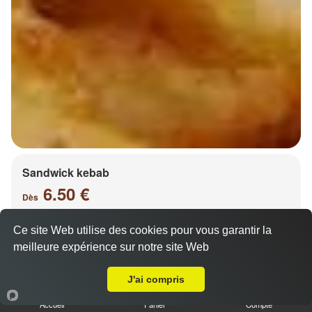
Sandwick kebab
6.50 €
Dès
Ce site Web utilise des cookies pour vous garantir la
meilleure expérience sur notre site Web
Salade, tomates, oignons, chou, carottes
A Emporter sur Châtel Saint Germain
J'ai compris
Accueil
Panier
Compte