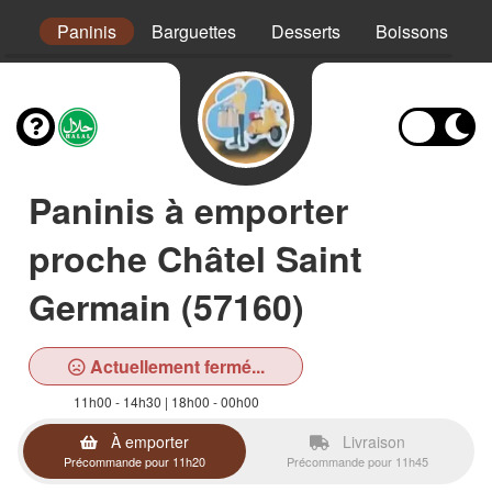
Mex
Paninis
Barguettes
Desserts
Boissons
Paninis à emporter
proche Châtel Saint
Germain (57160)
Actuellement fermé...
11h00 - 14h30 | 18h00 - 00h00
À emporter
Livraison
Précommande pour 11h20
Précommande pour 11h45