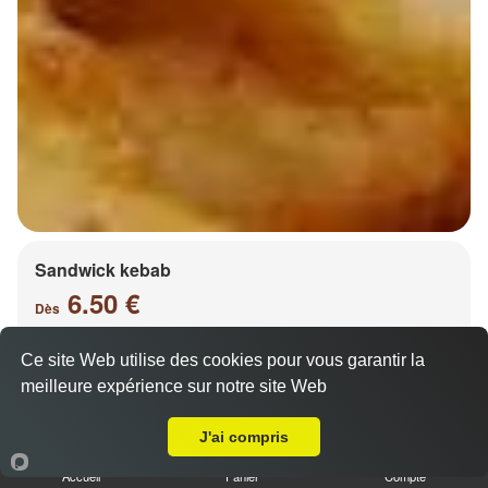
Sandwick kebab
6.50 €
Dès
Ce site Web utilise des cookies pour vous garantir la
meilleure expérience sur notre site Web
Salade, tomates, oignons, chou, carottes
A Emporter sur Châtel Saint Germain
J'ai compris
Accueil
Panier
Compte