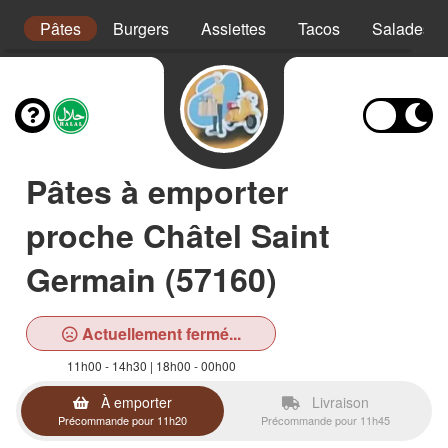
s
Pâtes
Burgers
Assiettes
Tacos
Salades
Pâtes à emporter
proche Châtel Saint
Germain (57160)
Actuellement fermé...
11h00 - 14h30 | 18h00 - 00h00
À emporter
Livraison
Précommande pour 11h20
Précommande pour 11h45