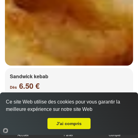
Sandwick kebab
6.50 €
Dès
Ce site Web utilise des cookies pour vous garantir la
meilleure expérience sur notre site Web
Salade, tomates, oignons, chou, carottes
A Emporter sur Châtel Saint Germain
J'ai compris
Accueil
Panier
Compte