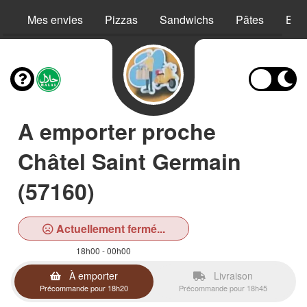
Mes envies
Pizzas
Sandwichs
Pâtes
Bur
A emporter proche
Châtel Saint Germain
(57160)
Actuellement fermé...
18h00 - 00h00
À emporter
Livraison
Précommande pour 18h20
Précommande pour 18h45