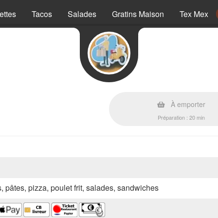
ettes
Tacos
Salades
Gratins Maison
Tex Mex
À emporter
Préparation : 20 min
s, pâtes, pizza, poulet frit, salades, sandwiches