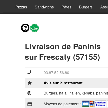
vies
Pizzas
Sandwichs
Pâtes
Burgers
Assi
Livraison de Paninis
sur Frescaty (57155)
03.87.52.56.80
Avis sur le restaurant
Burgers, halal, italien, kebabs, panini
Moyens de paiement :