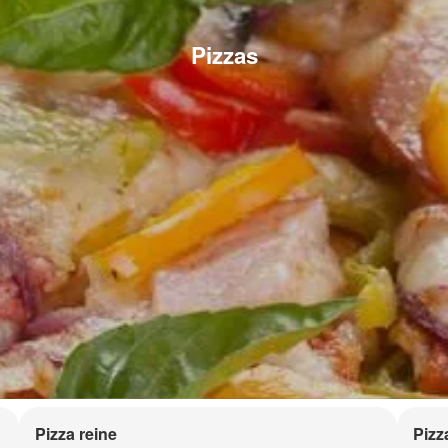
Pizzas
Pizza reine
Pizz