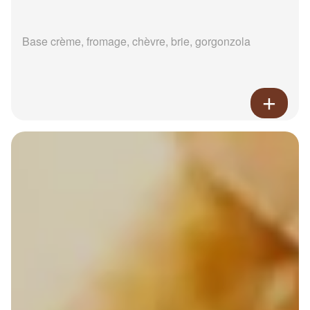
Base crème, fromage, chèvre, brie, gorgonzola