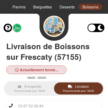
Mex
Paninis
Barguettes
Desserts
Boissons
Livraison de Boissons
sur Frescaty (57155)
Actuellement fermé...
18h00 - 00h00
À emporter
Livraison
Précommande pour 18h20
Précommande pour 18h45
03.87.52.56.80