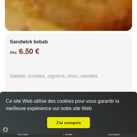
Sandwick kebab
6.50 €
Dès
Salade, tomates, oignons, chou, carottes
Ce site Web utilise des cookies pour vous garantir la
meilleure expérience sur notre site Web
Livraison sur Frescaty
Durüm kebab
J'ai compris
6.50 €
Dès
Accueil
Panier
Compte