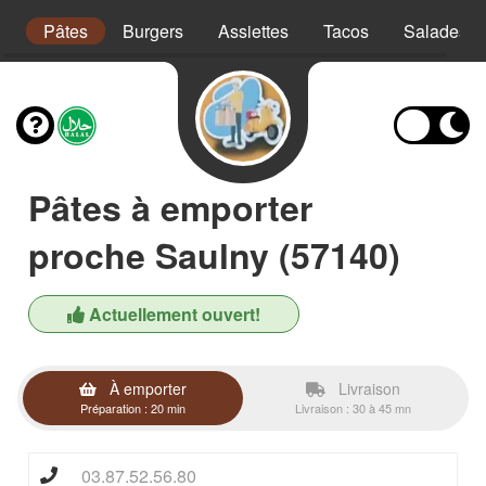
s
Pâtes
Burgers
Assiettes
Tacos
Salades
Pâtes à emporter
proche Saulny (57140)
Actuellement ouvert!
À emporter
Livraison
Préparation : 20 min
Livraison : 30 à 45 mn
03.87.52.56.80