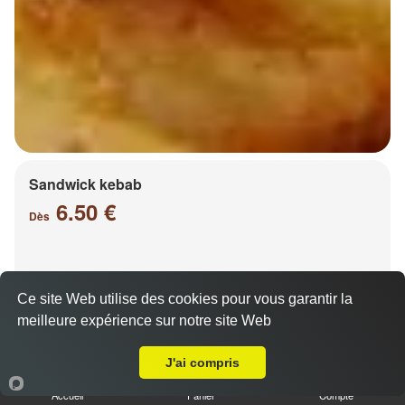
Sandwick kebab
6.50 €
Dès
Salade, tomates, oignons, chou, carottes
Ce site Web utilise des cookies pour vous garantir la
meilleure expérience sur notre site Web
A Emporter sur Saulny
J'ai compris
Accueil
Panier
Compte