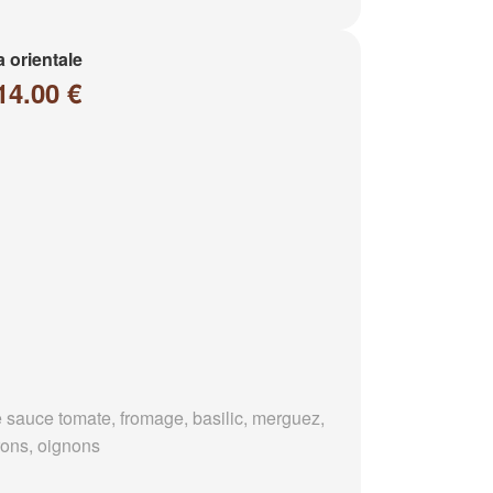
a orientale
14.00 €
 sauce tomate, fromage, basilic, merguez,
rons, oignons