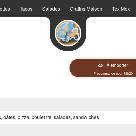
ettes
Tacos
Salades
Gratins Maison
Tex Mex
À emporter
Précommande pour 18h20
s, pâtes, pizza, poulet frit, salades, sandwiches