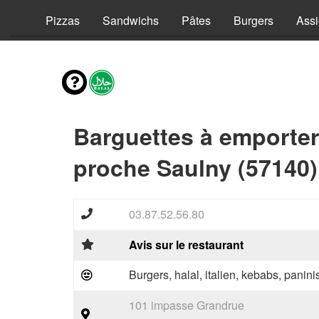
vies
Pizzas
Sandwichs
Pâtes
Burgers
Assi
Barguettes à emporter
proche Saulny (57140)
03.87.52.56.80
Avis sur le restaurant
Burgers, halal, italien, kebabs, panini
101 impasse Grandrue