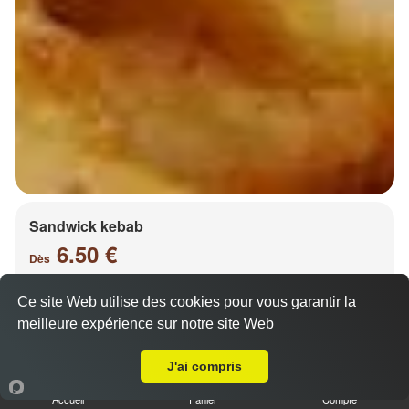
Sandwick kebab
6.50 €
Dès
Ce site Web utilise des cookies pour vous garantir la
meilleure expérience sur notre site Web
Salade, tomates, oignons, chou, carottes
A Emporter sur Saulny
J'ai compris
Accueil
Panier
Compte