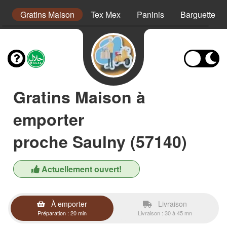
s
Gratins Maison
Tex Mex
Paninis
Barguettes
Gratins Maison à
emporter
proche Saulny (57140)
Actuellement ouvert!
À emporter
Livraison
Préparation : 20 min
Livraison : 30 à 45 mn