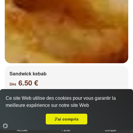
Sandwick kebab
6.50 €
Dès
Ce site Web utilise des cookies pour vous garantir la
meilleure expérience sur notre site Web
Salade, tomates, oignons, chou, carottes
A Emporter sur Metz Nouvelle Ville
J'ai compris
Accueil
Panier
Compte