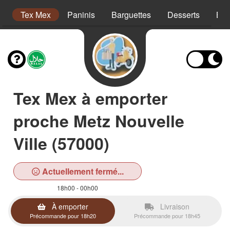
on
Tex Mex
Paninis
Barguettes
Desserts
Boi
Tex Mex à emporter
proche Metz Nouvelle
Ville (57000)
Actuellement fermé...
18h00 - 00h00
À emporter
Livraison
Précommande pour 18h20
Précommande pour 18h45