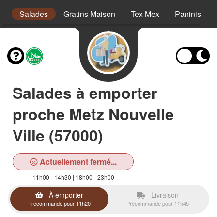
s
Salades
Gratins Maison
Tex Mex
Paninis
Salades à emporter
proche Metz Nouvelle
Ville (57000)
Actuellement fermé...
11h00 - 14h30 | 18h00 - 23h00
À emporter
Livraison
Précommande pour 11h20
Précommande pour 11h45