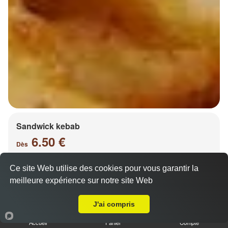
Sandwick kebab
6.50 €
Dès
Ce site Web utilise des cookies pour vous garantir la
meilleure expérience sur notre site Web
Salade, tomates, oignons, chou, carottes
A Emporter sur Metz Nouvelle Ville
J'ai compris
Accueil
Panier
Compte