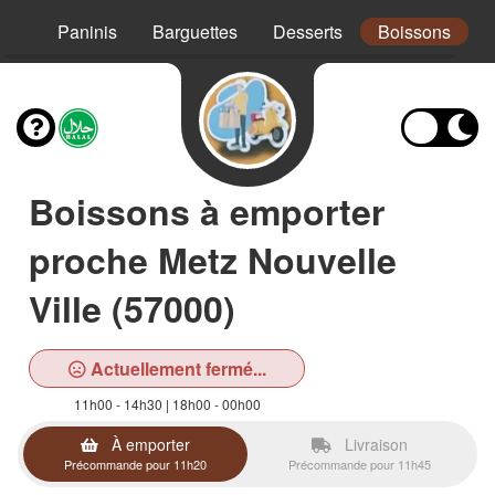
Mex
Paninis
Barguettes
Desserts
Boissons
Boissons à emporter
proche Metz Nouvelle
Ville (57000)
Actuellement fermé...
11h00 - 14h30 | 18h00 - 00h00
À emporter
Livraison
Précommande pour 11h20
Précommande pour 11h45