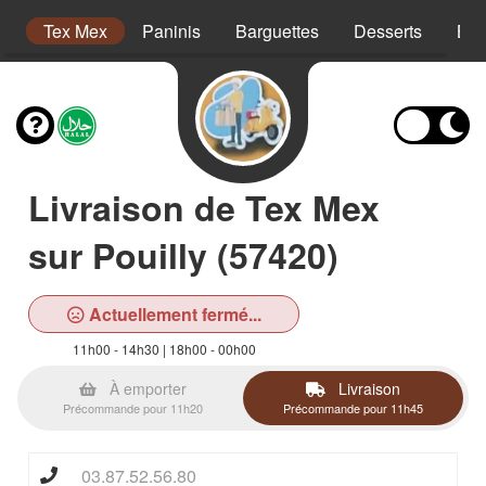
on
Tex Mex
Paninis
Barguettes
Desserts
Boi
Livraison de Tex Mex
sur Pouilly (57420)
Actuellement fermé...
11h00 - 14h30 | 18h00 - 00h00
À emporter
Livraison
Précommande pour 11h20
Précommande pour 11h45
03.87.52.56.80