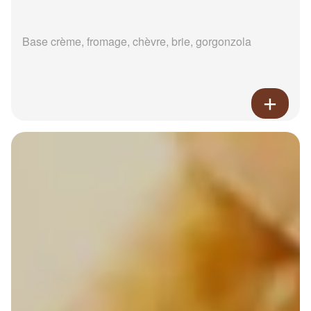
Base crème, fromage, chèvre, brie, gorgonzola