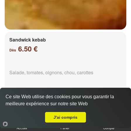
Sandwick kebab
6.50 €
Dès
Salade, tomates, oignons, chou, carottes
Ce site Web utilise des cookies pour vous garantir la
meilleure expérience sur notre site Web
Livraison sur Pouilly
Durüm kebab
J'ai compris
6.50 €
Dès
Accueil
Panier
Compte