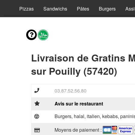
vies
Pizzas
Sandwichs
Pâtes
Burgers
Assi
Livraison de Gratins 
sur Pouilly (57420)
03.87.52.56.80
Avis sur le restaurant
Burgers, halal, italien, kebabs, panini
Moyens de paiement :