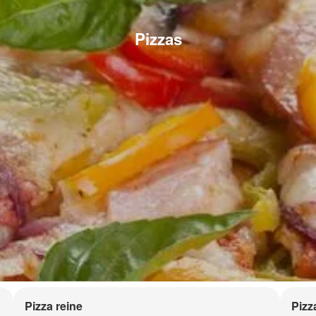
Pizzas
Pizza reine
Pizz