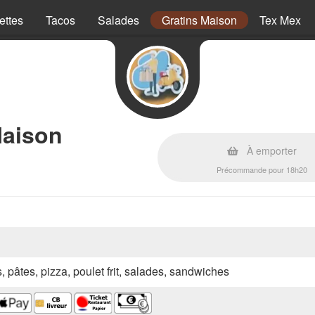
ettes
Tacos
Salades
Gratins Maison
Tex Mex
Maison
À emporter
Précommande pour 18h20
s, pâtes, pizza, poulet frit, salades, sandwiches