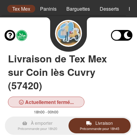
on
Tex Mex
Paninis
Barguettes
Desserts
Boi
Livraison de Tex Mex
sur Coin lès Cuvry
(57420)
Actuellement fermé...
18h00 - 00h00
À emporter
Livraison
Précommande pour 18h20
Précommande pour 18h45