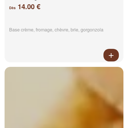
14.00 €
Dès
Base crème, fromage, chèvre, brie, gorgonzola