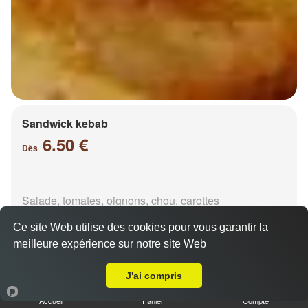
Sandwick kebab
6.50 €
Dès
Salade, tomates, oignons, chou, carottes
Ce site Web utilise des cookies pour vous garantir la
meilleure expérience sur notre site Web
Livraison sur Coin lès Cuvry
J'ai compris
Durüm kebab
Accueil
Panier
Compte