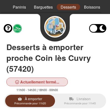
Mex
Paninis
Barguettes
Desserts
Boissons
Desserts à emporter
proche Coin lès Cuvry
(57420)
Actuellement fermé...
11h00 - 14h30 | 18h00 - 00h00
À emporter
Livraison
Précommande pour 11h20
Précommande pour 11h45