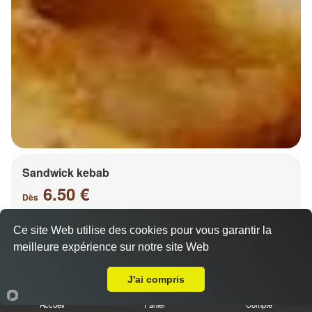
Sandwick kebab
6.50 €
Dès
Ce site Web utilise des cookies pour vous garantir la
meilleure expérience sur notre site Web
Salade, tomates, oignons, chou, carottes
A Emporter sur Coin lès Cuvry
J'ai compris
Accueil
Panier
Compte