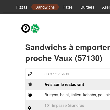
vies
Pizzas
Sandwichs
Pâtes
Burgers
Assi
Sandwichs à emporter
proche Vaux (57130)
03.87.52.56.80
Avis sur le restaurant
Burgers, halal, italien, kebabs, panini
101 impasse Grandrue