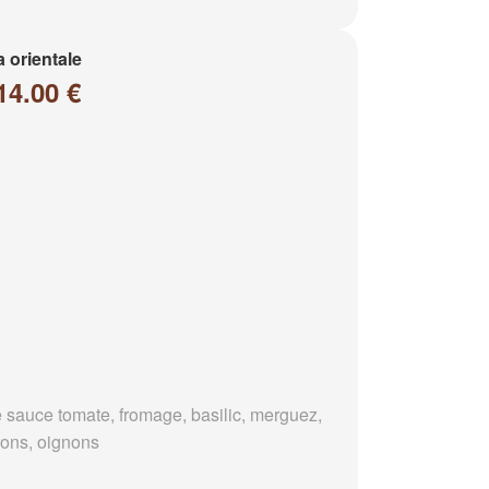
a orientale
14.00 €
 sauce tomate, fromage, basilic, merguez,
rons, oignons