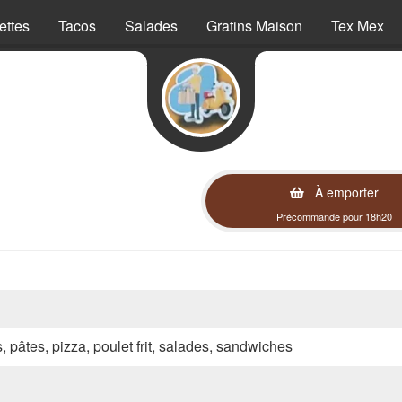
ettes
Tacos
Salades
Gratins Maison
Tex Mex
À emporter
Précommande pour 18h20
s, pâtes, pizza, poulet frit, salades, sandwiches