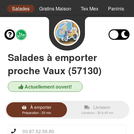
s
Salades
Gratins Maison
Tex Mex
Paninis
Salades à emporter
proche Vaux (57130)
Actuellement ouvert!
À emporter
Livraison
Préparation : 20 min
Livraison : 30 à 45 mn
03.87.52.56.80