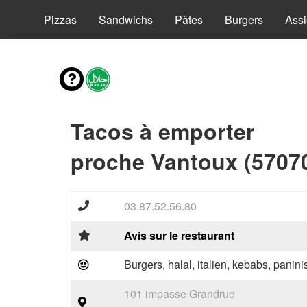
vies
Pizzas
Sandwichs
Pâtes
Burgers
Assi
Tacos à emporter
proche Vantoux (5707
03.87.52.56.80
Avis sur le restaurant
Burgers, halal, italien, kebabs, panini
101 impasse Grandrue