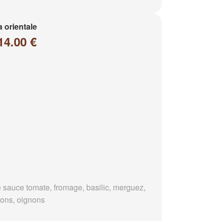
a orientale
14.00 €
 sauce tomate, fromage, basilic, merguez,
rons, oignons