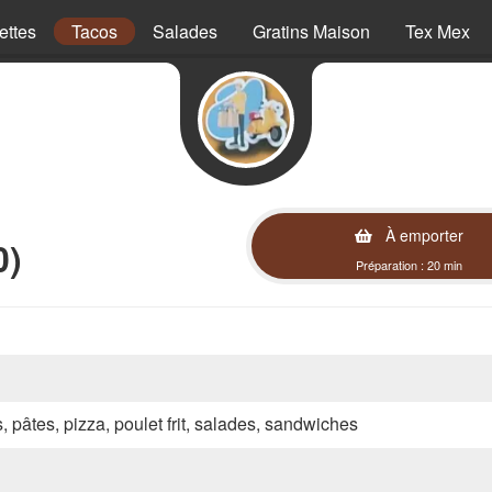
ettes
Tacos
Salades
Gratins Maison
Tex Mex
À emporter
0)
Préparation : 20 min
s, pâtes, pizza, poulet frit, salades, sandwiches