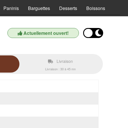
Paninis
Barguettes
Desserts
Boissons
Actuellement ouvert!
Livraison
Livraison : 30 à 45 mn