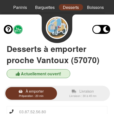
Mex
Paninis
Barguettes
Desserts
Boissons
Desserts à emporter
proche Vantoux (57070)
Actuellement ouvert!
À emporter
Livraison
Préparation : 20 min
Livraison : 30 à 45 mn
03.87.52.56.80