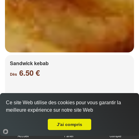
Sandwick kebab
6.50 €
Dès
Salade, tomates, oignons, chou, carottes
Ce site Web utilise des cookies pour vous garantir la
meilleure expérience sur notre site Web
A Emporter sur Vantoux
J'ai compris
Accueil
Panier
Compte