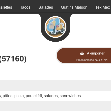
siettes
Tacos
Salades
Gratins Maison
Tex Mex
À emporter
(57160)
Précommande pour 11h20
s, pâtes, pizza, poulet frit, salades, sandwiches