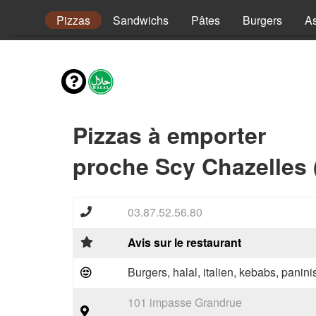
envies
Pizzas
Sandwichs
Pâtes
Burgers
As
Pizzas à emporter
proche Scy Chazelles 
03.87.52.56.80
Avis sur le restaurant
Burgers, halal, italien, kebabs, panini
101 impasse Grandrue