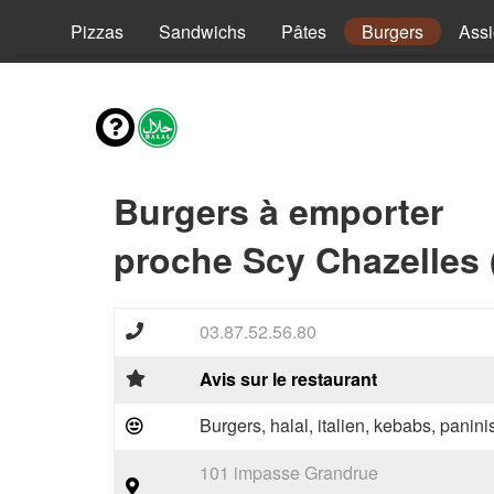
vies
Pizzas
Sandwichs
Pâtes
Burgers
Assi
Burgers à emporter
proche Scy Chazelles 
03.87.52.56.80
Avis sur le restaurant
Burgers, halal, italien, kebabs, panini
101 impasse Grandrue