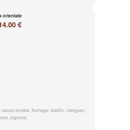
a orientale
14.00 €
 sauce tomate, fromage, basilic, merguez,
rons, oignons