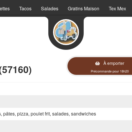
ettes
Tacos
Salades
Gratins Maison
Tex Mex
À emporter
(57160)
Précommande pour 18h20
s, pâtes, pizza, poulet frit, salades, sandwiches