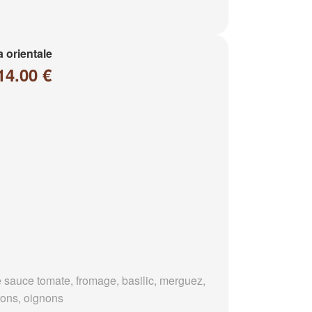
a orientale
14.00 €
 sauce tomate, fromage, basilic, merguez,
rons, oignons