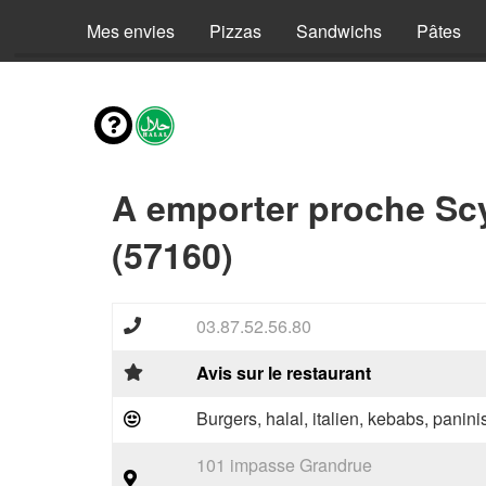
Mes envies
Pizzas
Sandwichs
Pâtes
A emporter proche Sc
(57160)
03.87.52.56.80
Avis sur le restaurant
Burgers, halal, italien, kebabs, panini
101 impasse Grandrue