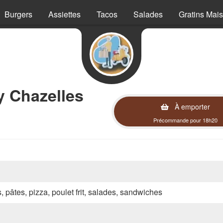
Burgers
Assiettes
Tacos
Salades
Gratins Mai
y Chazelles
À emporter
Précommande pour 18h20
s, pâtes, pizza, poulet frit, salades, sandwiches