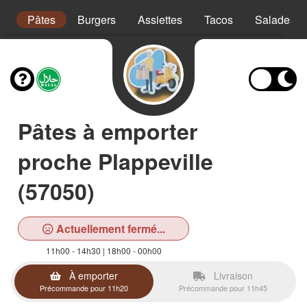
s
Pâtes
Burgers
Assiettes
Tacos
Salades
Pâtes à emporter
proche Plappeville
(57050)
Actuellement fermé...
11h00 - 14h30 | 18h00 - 00h00
À emporter
Livraison
Précommande pour 11h20
Précommande pour 11h45