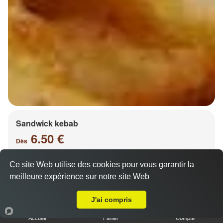
Sandwick kebab
6.50 €
Dès
Ce site Web utilise des cookies pour vous garantir la
meilleure expérience sur notre site Web
Salade, tomates, oignons, chou, carottes
A Emporter sur Plappeville
J'ai compris
Accueil
Panier
Compte