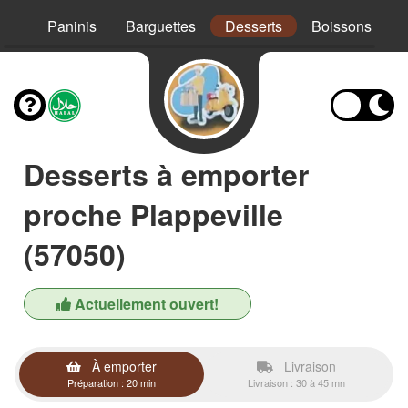
Mex
Paninis
Barguettes
Desserts
Boissons
Desserts à emporter
proche Plappeville
(57050)
Actuellement ouvert!
À emporter
Livraison
Préparation : 20 min
Livraison : 30 à 45 mn