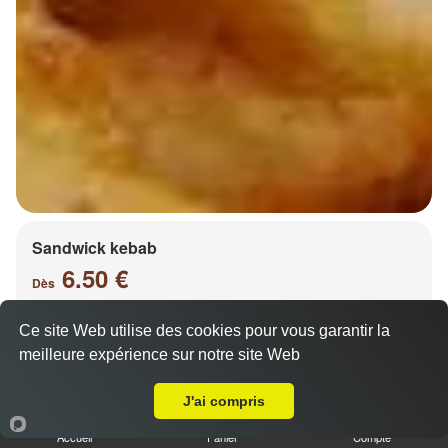
Sandwick kebab
6.50 €
Dès
Ce site Web utilise des cookies pour vous garantir la
meilleure expérience sur notre site Web
Salade, tomates, oignons, chou, carottes
A Emporter sur Plappeville
J'ai compris
Accueil
Panier
Compte