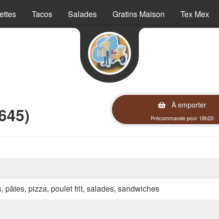
ettes
Tacos
Salades
Gratins Maison
Tex Mex
À emporter
645)
Précommande pour 18h20
s, pâtes, pizza, poulet frit, salades, sandwiches