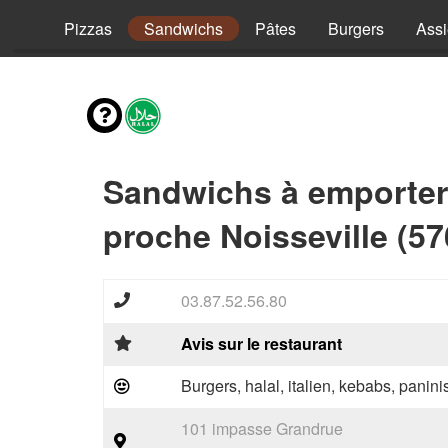
vies
Pizzas
Sandwichs
Pâtes
Burgers
Assi
Sandwichs à emporter
proche Noisseville (57
03.87.52.56.80
Avis sur le restaurant
Burgers, halal, italien, kebabs, panini
101 impasse Grandrue