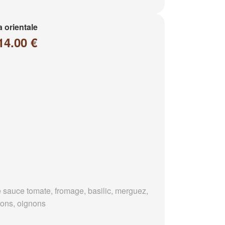
a orientale
14.00 €
 sauce tomate, fromage, basilic, merguez,
rons, oignons