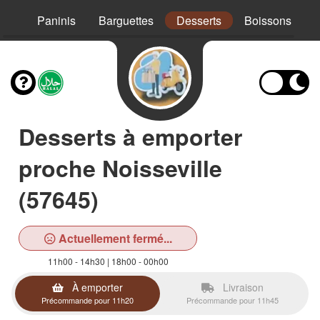
Mex
Paninis
Barguettes
Desserts
Boissons
Desserts à emporter
proche Noisseville
(57645)
Actuellement fermé...
11h00 - 14h30 | 18h00 - 00h00
À emporter
Livraison
Précommande pour 11h20
Précommande pour 11h45