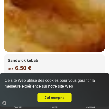
Sandwick kebab
6.50 €
Dès
Ce site Web utilise des cookies pour vous garantir la
meilleure expérience sur notre site Web
Salade, tomates, oignons, chou, carottes
A Emporter sur Noisseville
J'ai compris
Accueil
Panier
Compte