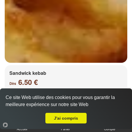
Sandwick kebab
6.50 €
Dès
Ce site Web utilise des cookies pour vous garantir la
meilleure expérience sur notre site Web
Salade, tomates, oignons, chou, carottes
A Emporter sur Lorry lès Metz
J'ai compris
Accueil
Panier
Compte