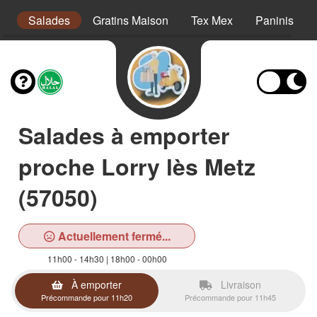
s
Salades
Gratins Maison
Tex Mex
Paninis
Salades à emporter
proche Lorry lès Metz
(57050)
Actuellement fermé...
11h00 - 14h30 | 18h00 - 00h00
À emporter
Livraison
Précommande pour 11h20
Précommande pour 11h45