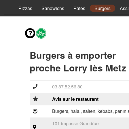
vies
Pizzas
Sandwichs
Pâtes
Burgers
Assi
Burgers à emporter
proche Lorry lès Metz
03.87.52.56.80
Avis sur le restaurant
Burgers, halal, italien, kebabs, panini
101 impasse Grandrue