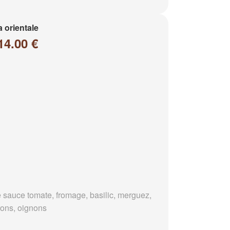
a orientale
14.00 €
 sauce tomate, fromage, basilic, merguez,
rons, oignons