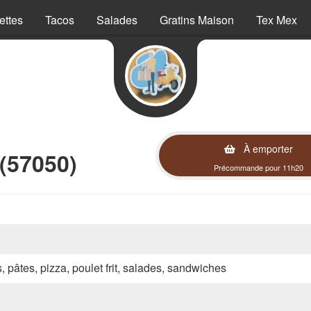
ettes
Tacos
Salades
Gratins Maison
Tex Mex
À emporter
 (57050)
Précommande pour 11h20
s, pâtes, pizza, poulet frit, salades, sandwiches