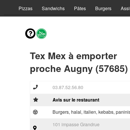
vies
Pizzas
Sandwichs
Pâtes
Burgers
Assi
Tex Mex à emporter
proche Augny (57685)
03.87.52.56.80
Avis sur le restaurant
Burgers, halal, italien, kebabs, panini
101 impasse Grandrue