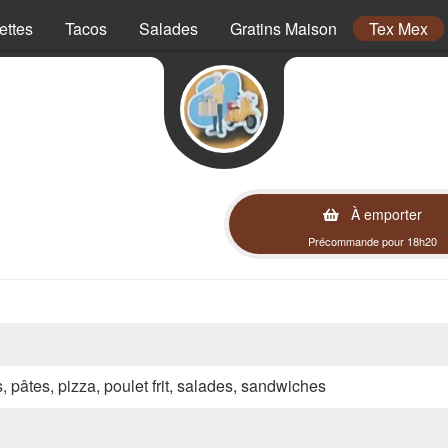
ettes
Tacos
Salades
Gratins Maison
Tex Mex
À emporter
Précommande pour 18h20
s, pâtes, pizza, poulet frit, salades, sandwiches