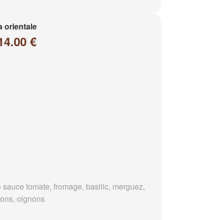
a orientale
14.00 €
 sauce tomate, fromage, basilic, merguez,
rons, oignons