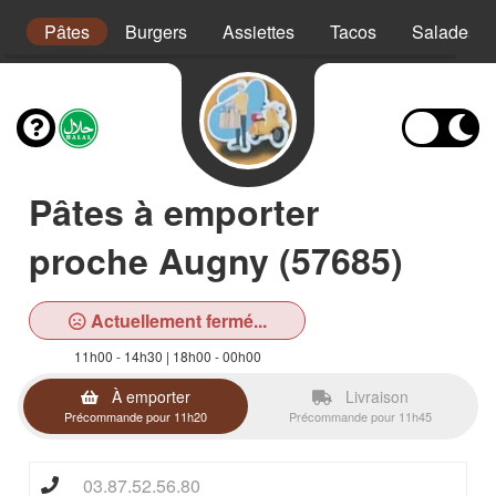
s
Pâtes
Burgers
Assiettes
Tacos
Salades
Pâtes à emporter
proche Augny (57685)
Actuellement fermé...
11h00 - 14h30 | 18h00 - 00h00
À emporter
Livraison
Précommande pour 11h20
Précommande pour 11h45
03.87.52.56.80