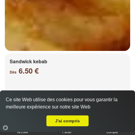
Sandwick kebab
6.50 €
Dès
Salade, tomates, oignons, chou, carottes
Ce site Web utilise des cookies pour vous garantir la
meilleure expérience sur notre site Web
A Emporter sur Augny
J'ai compris
Accueil
Panier
Compte