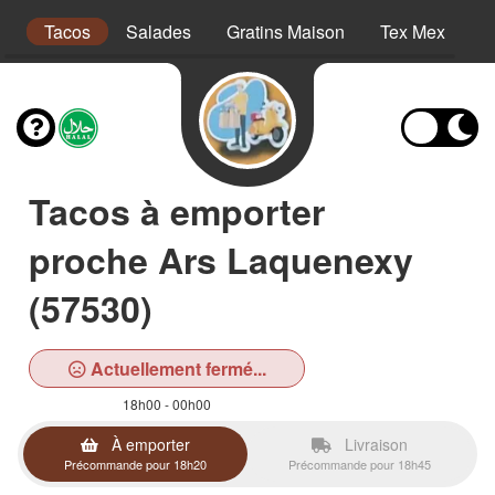
es
Tacos
Salades
Gratins Maison
Tex Mex
P
Tacos à emporter
proche Ars Laquenexy
(57530)
Actuellement fermé...
18h00 - 00h00
À emporter
Livraison
Précommande pour 18h20
Précommande pour 18h45