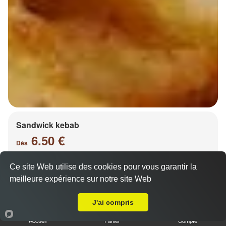
Sandwick kebab
6.50 €
Dès
Ce site Web utilise des cookies pour vous garantir la
meilleure expérience sur notre site Web
Salade, tomates, oignons, chou, carottes
A Emporter sur Ars Laquenexy
J'ai compris
Accueil
Panier
Compte