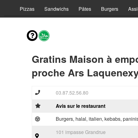
vies
Pizzas
Sandwichs
Pâtes
Burgers
Assi
Gratins Maison à empo
proche Ars Laquenexy
03.87.52.56.80
Avis sur le restaurant
Burgers, halal, italien, kebabs, panini
101 impasse Grandrue