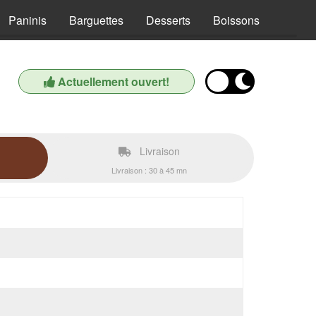
Paninis
Barguettes
Desserts
Boissons
Actuellement ouvert!
Livraison
Livraison : 30 à 45 mn