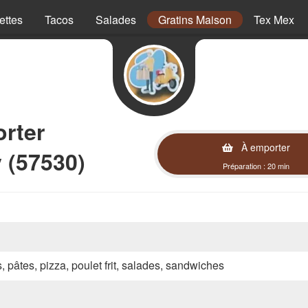
ettes
Tacos
Salades
Gratins Maison
Tex Mex
rter
À emporter
 (57530)
Préparation : 20 min
s, pâtes, pizza, poulet frit, salades, sandwiches