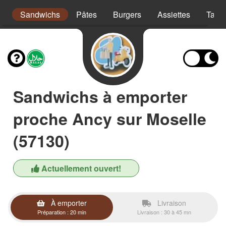
s
Sandwichs
Pâtes
Burgers
Assiettes
Taco
Sandwichs à emporter
proche Ancy sur Moselle
(57130)
Actuellement ouvert!
À emporter
Livraison
Préparation : 20 min
Livraison : 30 à 45 mn