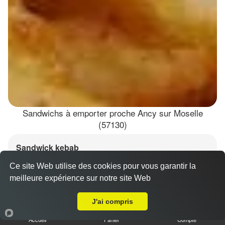
Sandwichs à emporter proche Ancy sur Moselle
(57130)
Sandwick kebab
6.50 €
Dès
Ce site Web utilise des cookies pour vous garantir la
meilleure expérience sur notre site Web
A Emporter sur Ancy sur Moselle
J'ai compris
Salade, tomates, oignons, chou, carottes
Accueil
Panier
Compte