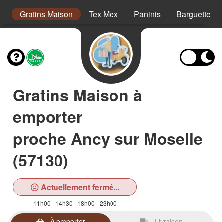
s
Gratins Maison
Tex Mex
Paninis
Barguettes
Gratins Maison à
emporter
proche Ancy sur Moselle
(57130)
Actuellement fermé...
11h00 - 14h30 | 18h00 - 23h00
À emporter
Livraison