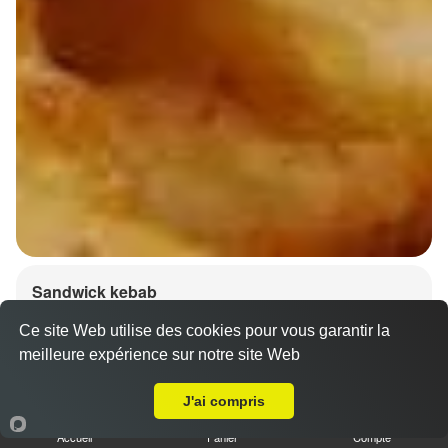
Sandwick kebab
6.50 €
Dès
Ce site Web utilise des cookies pour vous garantir la
meilleure expérience sur notre site Web
A Emporter sur Ancy sur Moselle
Salade, tomates, oignons, chou, carottes
J'ai compris
Accueil
Panier
Compte