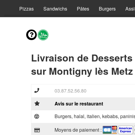
vies
Pizzas
Sandwichs
Pâtes
Burgers
Assi
Livraison de Desserts
sur Montigny lès Metz
03.87.52.56.80
Avis sur le restaurant
Burgers, halal, italien, kebabs, panini
Moyens de paiement :