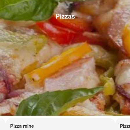
Pizzas
Pizza reine
Pizz