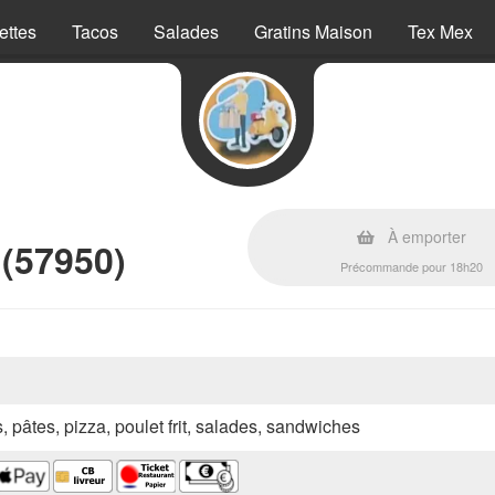
ettes
Tacos
Salades
Gratins Maison
Tex Mex
À emporter
 (57950)
Précommande pour 18h20
s, pâtes, pizza, poulet frit, salades, sandwiches